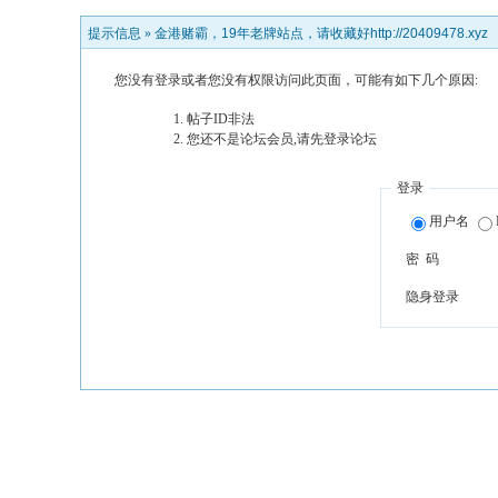
提示信息 »
金港赌霸，19年老牌站点，请收藏好http://20409478.xyz
您没有登录或者您没有权限访问此页面，可能有如下几个原因:
帖子ID非法
您还不是论坛会员,请先登录论坛
登录
用户名
密 码
隐身登录