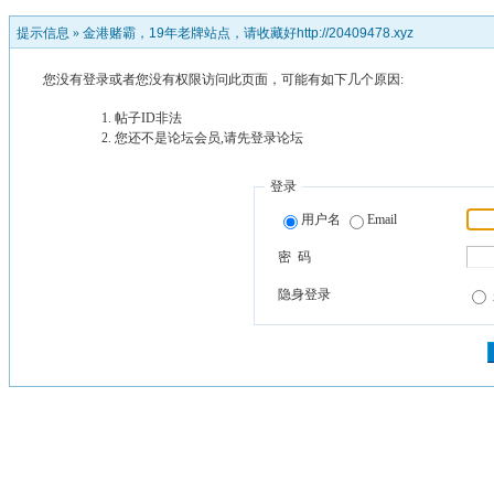
提示信息 »
金港赌霸，19年老牌站点，请收藏好http://20409478.xyz
您没有登录或者您没有权限访问此页面，可能有如下几个原因:
帖子ID非法
您还不是论坛会员,请先登录论坛
登录
用户名
Email
密 码
隐身登录