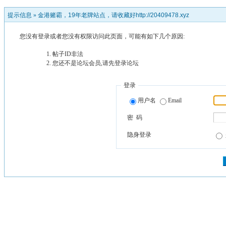
提示信息 »
金港赌霸，19年老牌站点，请收藏好http://20409478.xyz
您没有登录或者您没有权限访问此页面，可能有如下几个原因:
帖子ID非法
您还不是论坛会员,请先登录论坛
登录
用户名
Email
密 码
隐身登录