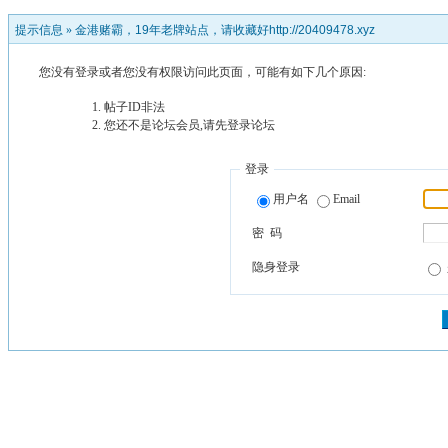
提示信息 »
金港赌霸，19年老牌站点，请收藏好http://20409478.xyz
您没有登录或者您没有权限访问此页面，可能有如下几个原因:
帖子ID非法
您还不是论坛会员,请先登录论坛
登录
用户名
Email
密 码
隐身登录