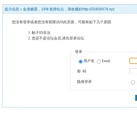
提示信息 »
金港赌霸，19年老牌站点，请收藏好http://20409478.xyz
您没有登录或者您没有权限访问此页面，可能有如下几个原因:
帖子ID非法
您还不是论坛会员,请先登录论坛
登录
用户名
Email
密 码
隐身登录