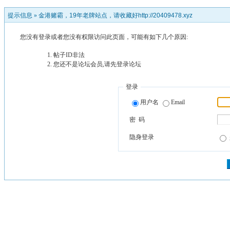
提示信息 »
金港赌霸，19年老牌站点，请收藏好http://20409478.xyz
您没有登录或者您没有权限访问此页面，可能有如下几个原因:
帖子ID非法
您还不是论坛会员,请先登录论坛
登录
用户名
Email
密 码
隐身登录