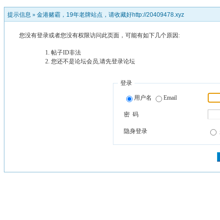
提示信息 »
金港赌霸，19年老牌站点，请收藏好http://20409478.xyz
您没有登录或者您没有权限访问此页面，可能有如下几个原因:
帖子ID非法
您还不是论坛会员,请先登录论坛
登录
用户名
Email
密 码
隐身登录