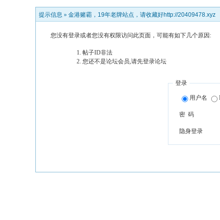
提示信息 »
金港赌霸，19年老牌站点，请收藏好http://20409478.xyz
您没有登录或者您没有权限访问此页面，可能有如下几个原因:
帖子ID非法
您还不是论坛会员,请先登录论坛
登录
用户名
密 码
隐身登录