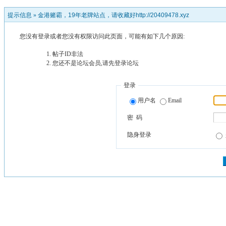
提示信息 »
金港赌霸，19年老牌站点，请收藏好http://20409478.xyz
您没有登录或者您没有权限访问此页面，可能有如下几个原因:
帖子ID非法
您还不是论坛会员,请先登录论坛
登录
用户名
Email
密 码
隐身登录