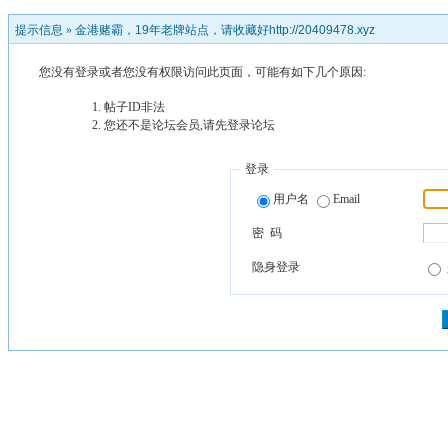
提示信息 »
金港赌霸，19年老牌站点，请收藏好http://20409478.xyz
您没有登录或者您没有权限访问此页面，可能有如下几个原因:
帖子ID非法
您还不是论坛会员,请先登录论坛
登录
用户名
Email
密 码
隐身登录